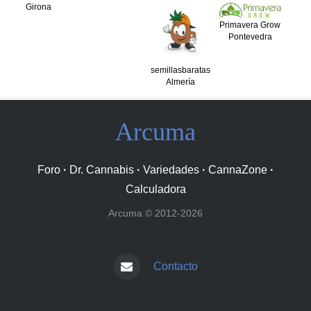
Girona
Primavera Grow
Pontevedra
semillasbaratas
Almería
Arcuma
Foro
·
Dr. Cannabis
·
Variedades
·
CannaZone
·
Calculadora
Arcuma © 2012-2026
Contacto