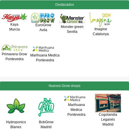
Destacados
Kaya
EuroGrow
Monster green
Imagine
Murcia
Avila
Sevilla
Catalunya
Primavera Grow
Marihuana Medica
Pontevedra
Pontevedra
Nuevos Grow shops
Marihuana
Medica
Pontevedra
Cogolandia
Leganés
Hydroponics
BobGrow
Madrid
Blanes
Madrid