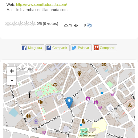
Web:
http://www.semilladorada.com/
Mail.:
info arroba semilladorada.com
0
/
5
(
0
votos)
2579
0
Me gusta
Compartir
Twittear
Compartir
+
-