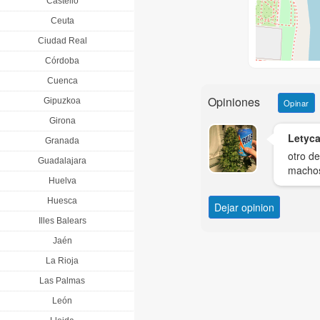
Castelló
Ceuta
Ciudad Real
Córdoba
Cuenca
Opiniones
Gipuzkoa
Opinar
Girona
Letyc
Granada
otro de
Guadalajara
machos
Huelva
Huesca
Dejar opinion
Illes Balears
Jaén
La Rioja
Las Palmas
León