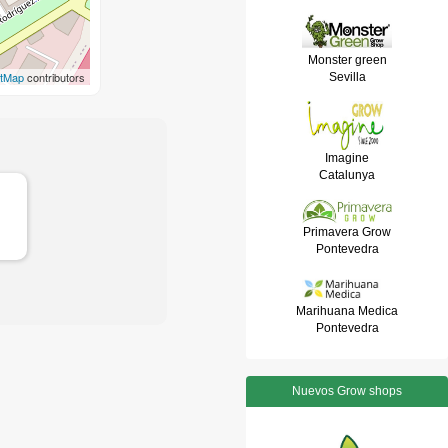
Monster green
etMap
contributors
Sevilla
Imagine
Catalunya
Primavera Grow
Pontevedra
Marihuana Medica
Pontevedra
Nuevos Grow shops