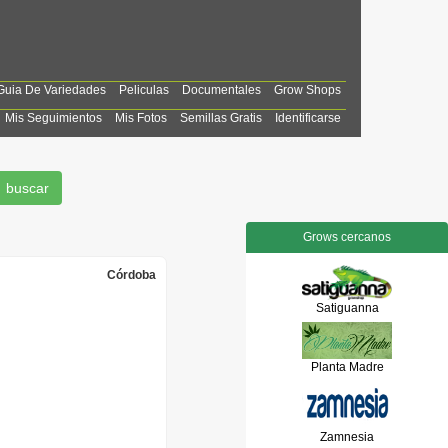
Guia De Variedades
Peliculas
Documentales
Grow Shops
Mis Seguimientos
Mis Fotos
Semillas Gratis
Identificarse
Grows cercanos
Córdoba
Satiguanna
Planta Madre
Zamnesia