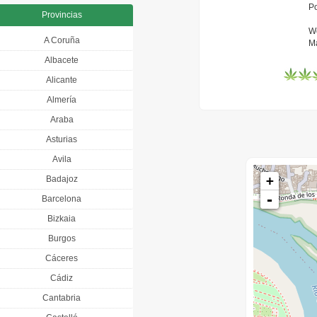
Po
Provincias
W
A Coruña
Ma
Albacete
Alicante
Almería
Araba
Asturias
Avila
+
Badajoz
-
Barcelona
Bizkaia
Burgos
Cáceres
Cádiz
Cantabria