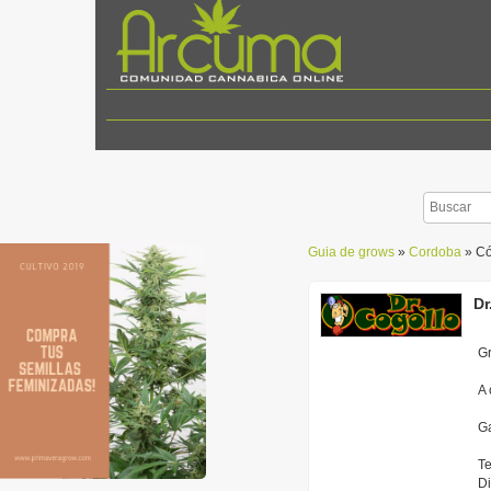
Guia de grows
»
Cordoba
» Có
Dr
Gr
A 
Ga
Te
Di