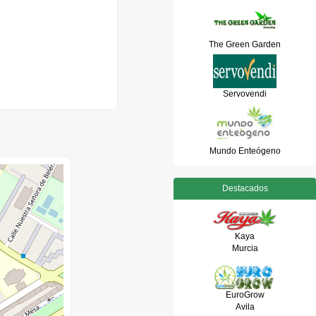
The Green Garden
Servovendi
Mundo Enteógeno
Destacados
Kaya
Murcia
EuroGrow
Avila