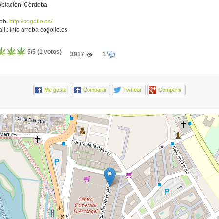
blacion: Córdoba
eb:
http://cogollo.es/
il.:
info arroba cogollo.es
5
/
5
(
1
votos)
3917
1
Me gusta
Compartir
Twittear
Compartir